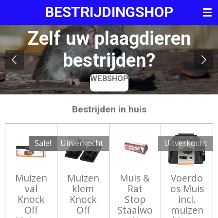
BESTRIJDINGSHOP
Ga
direct
Zelf uw plaagdieren
naar
de
bestrijden?
hoofdinhoud
WEBSHOP
Bestrijden in huis
Sale!
Uitverkocht
Uitverkocht
Muizen
Muizen
Muis &
Voerdo
val
klem
Rat
os Muis
Knock
Knock
Stop
incl.
Off
Off
Staalwo
muizen