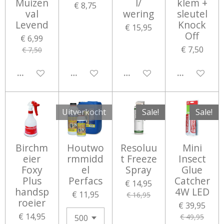
Muizen
l/
klem +
€ 8,75
val
wering
sleutel
Levend
Knock
€ 15,95
Off
€ 6,99
€ 7,50
€ 7,50
UITGESCHAKELD
UITGESCHAKELD
UITGESCHAKELD
UITGESCHA
Uitverkocht
Sale!
Sale!
Birchm
Houtwo
Resoluu
Mini
eier
rmmidd
t Freeze
Insect
Foxy
el
Spray
Glue
Plus
Perfacs
Catcher
€ 14,95
handsp
4W LED
€ 11,95
€ 16,95
roeier
€ 39,95
€ 14,95
€ 49,95