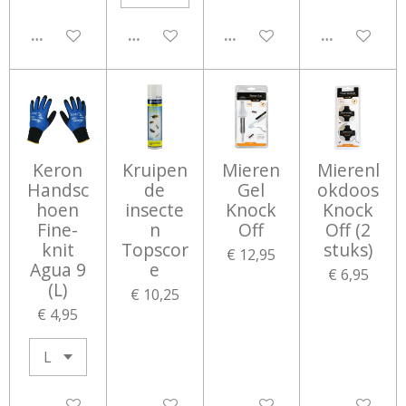
UITGESCHAKELD
UITGESCHAKELD
UITGESCHAKELD
UITGESCHA
Keron
Kruipen
Mieren
Mierenl
Handsc
de
Gel
okdoos
hoen
insecte
Knock
Knock
Fine-
n
Off
Off (2
knit
Topscor
stuks)
€ 12,95
Agua 9
e
€ 6,95
(L)
€ 10,25
€ 4,95
UITGESCHAKELD
UITGESCHAKELD
UITGESCHAKELD
UITGESCHA