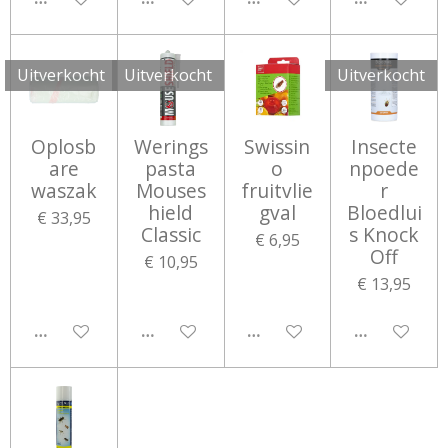
Uitverkocht
Uitverkocht
Uitverkocht
Oplosb
Werings
Swissin
Insecte
are
pasta
o
npoede
waszak
Mouses
fruitvlie
r
hield
gval
Bloedlui
€ 33,95
Classic
s Knock
€ 6,95
Off
€ 10,95
€ 13,95
UITGESCHAKELD
UITGESCHAKELD
UITGESCHAKELD
UITGESCHA