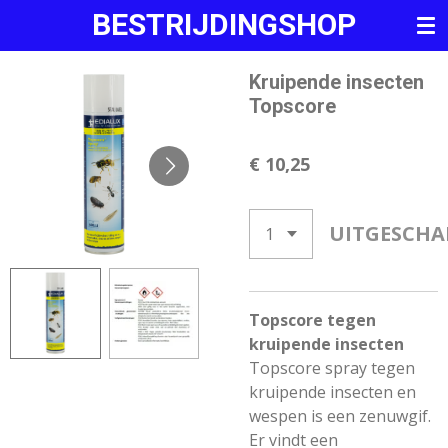
BESTRIJDINGSHOP
Ga
direct
naar
Kruipende insecten
de
Topscore
hoofdinhoud
€ 10,25
UITGESCHA
Topscore tegen
kruipende insecten
Topscore spray tegen
kruipende insecten en
wespen is een zenuwgif.
Er vindt een